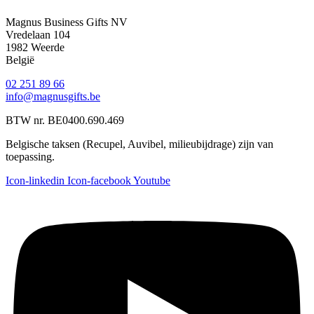
Magnus Business Gifts NV
Vredelaan 104
1982 Weerde
België
02 251 89 66
info@magnusgifts.be
BTW nr. BE0400.690.469
Belgische taksen (Recupel, Auvibel, milieubijdrage) zijn van
toepassing.
Icon-linkedin
Icon-facebook
Youtube