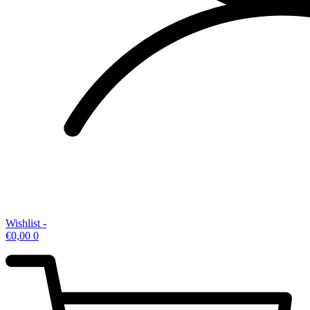
Wishlist -
€
0,00
0